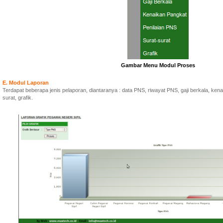
Gambar Menu Modul Proses
E. Modul Laporan
Terdapat beberapa jenis pelaporan, diantaranya : data PNS, riwayat PNS, gaji berkala, kena
surat, grafik.