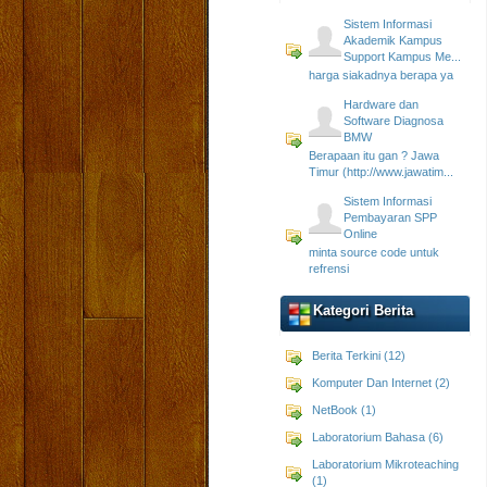
Sistem Informasi
Akademik Kampus
Support Kampus Me...
harga siakadnya berapa ya
Hardware dan
Software Diagnosa
BMW
Berapaan itu gan ? Jawa
Timur (http://www.jawatim...
Sistem Informasi
Pembayaran SPP
Online
minta source code untuk
refrensi
Kategori Berita
Berita Terkini (12)
Komputer Dan Internet (2)
NetBook (1)
Laboratorium Bahasa (6)
Laboratorium Mikroteaching
(1)