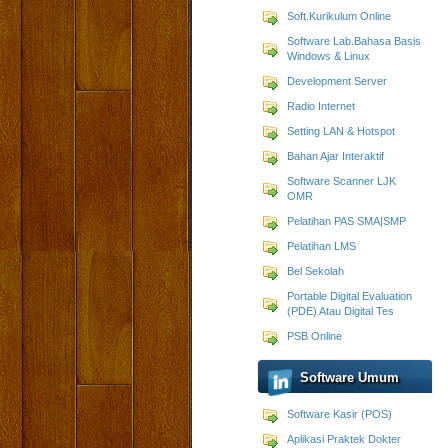
Soft.Kurikulum Online
Software Lab.Bahasa Basis
Windows & Linux
Development Server
Radio Internet
Setting LAN & Hotspot
Bahan Ajar Interaktif
Software Scanner LJK
OMR
Pelatihan PAS SMA|SMP
Pelatihan LMS
Bel Sekolah
Portable Digital Evaluation
(PDE) Atau Digital Tes
PSB Online
Software Umum
Software Kasir (POS)
Aplikasi Praktek Dokter