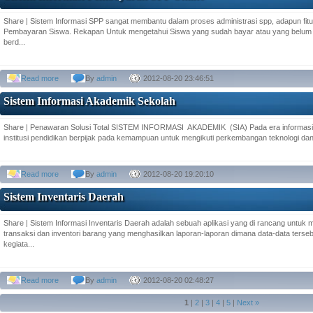
Share | Sistem Informasi SPP sangat membantu dalam proses administrasi spp, adapun fitur
Pembayaran Siswa. Rekapan Untuk mengetahui Siswa yang sudah bayar atau yang belum
berd...
Read more
By
admin
2012-08-20 23:46:51
Sistem Informasi Akademik Sekolah
Share | Penawaran Solusi Total SISTEM INFORMASI AKADEMIK (SIA) Pada era informasi
institusi pendidikan berpijak pada kemampuan untuk mengikuti perkembangan teknologi d
Read more
By
admin
2012-08-20 19:20:10
Sistem Inventaris Daerah
Share | Sistem Informasi Inventaris Daerah adalah sebuah aplikasi yang di rancang untuk
transaksi dan inventori barang yang menghasilkan laporan-laporan dimana data-data terseb
kegiata...
Read more
By
admin
2012-08-20 02:48:27
1
|
2
|
3
|
4
|
5
|
Next »