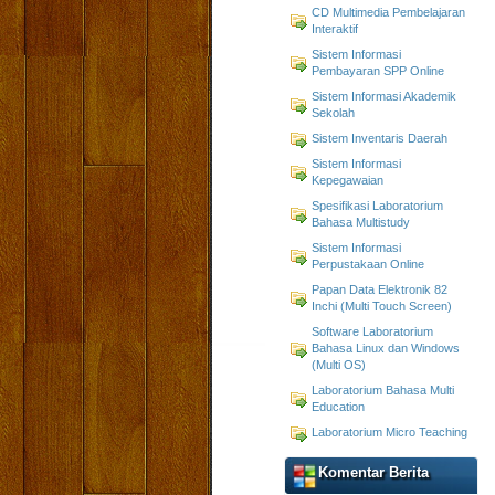
CD Multimedia Pembelajaran
Interaktif
Sistem Informasi
Pembayaran SPP Online
Sistem Informasi Akademik
Sekolah
Sistem Inventaris Daerah
Sistem Informasi
Kepegawaian
Spesifikasi Laboratorium
Bahasa Multistudy
Sistem Informasi
Perpustakaan Online
Papan Data Elektronik 82
Inchi (Multi Touch Screen)
Software Laboratorium
Bahasa Linux dan Windows
(Multi OS)
Laboratorium Bahasa Multi
Education
Laboratorium Micro Teaching
Komentar Berita