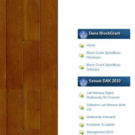
Dana BlockGrant
Home
Block Grant Spesifikasi
Hardware
Block Grant Spesifikasi
Software
Sesuai DAK 2010
Lab Bahasa Digital
Multimedia 36 Channel
Software Lab Bahasa Multi
OS
Multimedia Interaktif
Komputer & Laptop
Management BOS