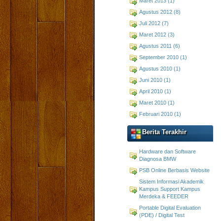
Maret 2013 (1)
Agustus 2012 (8)
Juli 2012 (7)
Maret 2012 (3)
Agustus 2011 (6)
September 2010 (1)
Agustus 2010 (1)
Juni 2010 (1)
April 2010 (1)
Maret 2010 (1)
Februari 2010 (1)
Berita Terakhir
Hardware dan Software
Diagnosa BMW
PSB Online Berbasis Website
Sistem Informasi Akademik
Kampus Support Kampus
Merdeka & FEEDER
Portable Digital Evaluation
(PDE) / Digital Test