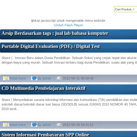
ijinkan javascript untuk mengenable menu website.
Unduh Flash Player
Arsip Berdasarkan tags : jual lab bahasa komputer
Portable Digital Evaluation (PDE) / Digital Test
Share | Inovasi Baru dalam Dunia Pendidikan. Sebuah Solusi yang cepat, tepat dan akura
dengan biaya yang murah. Sebuah Inovasi terbaru bagi dunia Pendidikan, suatu alat yang 
Read more
By
admin
2012-08-31 08:58:42
CD Multimedia Pembelajaran Interaktif
Share | Menyediakan sarana teknologi informasi dan komunikasi (TIK) pendidikan dan multim
sekolah dasar/sekolah dasar luar biasa (SD/SDLB) sesuai JUKNIS 2010 NOMOR 40 
2010 terdi...
Read more
By
admin
2012-08-28 18:41:51
Sistem Informasi Pembayaran SPP Online