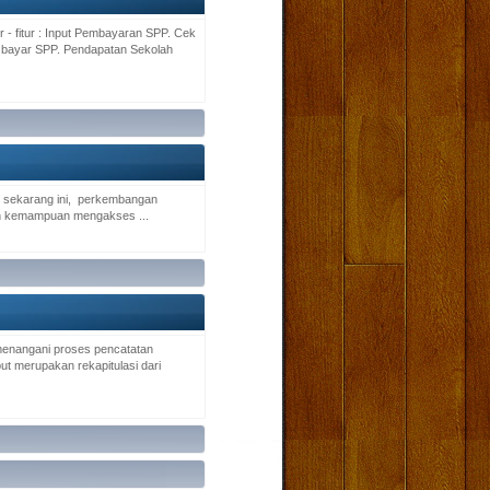
 - fitur : Input Pembayaran SPP. Cek
 bayar SPP. Pendapatan Sekolah
 sekarang ini, perkembangan
an kemampuan mengakses ...
 menangani proses pencatatan
ut merupakan rekapitulasi dari