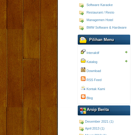
Software Karaoke
Restaurant / Resto
Managemen Hotel
BMW Software & Hardware
Pilihan Menu
Interaktif
Katalog
Download
RSS Feed
Kontak Kami
Blog
Arsip Berita
Desember 2021 (1)
April 2013 (1)