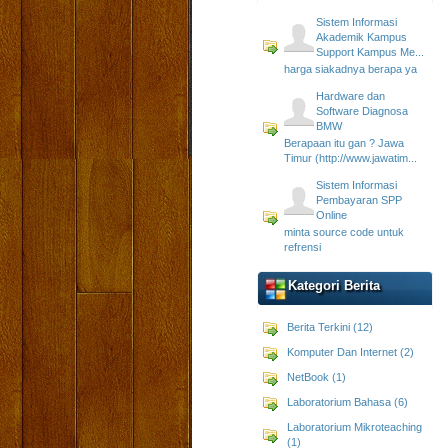
Sistem Informasi
Akademik Kampus
Support Kampus Me...
harga siakadnya berapa ya
Hardware dan
Software Diagnosa
BMW
Berapaan itu gan ? Jawa
Timur (http://www.jawatim...
Sistem Informasi
Pembayaran SPP
Online
minta source code untuk
refrensi
Kategori Berita
Berita Terkini (12)
Komputer Dan Internet (2)
NetBook (1)
Laboratorium Bahasa (6)
Laboratorium Mikroteaching
(1)