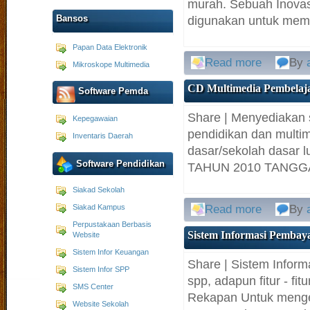
murah. Sebuah Inovasi
Bansos
digunakan untuk mem.
Papan Data Elektronik
Read more
By
Mikroskope Multimedia
CD Multimedia Pembelaja
Software Pemda
Share | Menyediakan s
Kepegawaian
pendidikan dan multim
Inventaris Daerah
dasar/sekolah dasar
Software Pendidikan
TAHUN 2010 TANGGAL
Siakad Sekolah
Siakad Kampus
Read more
By
Perpustakaan Berbasis
Sistem Informasi Pembay
Website
Sistem Infor Keuangan
Share | Sistem Infor
Sistem Infor SPP
spp, adapun fitur - f
SMS Center
Rekapan Untuk menget
Website Sekolah