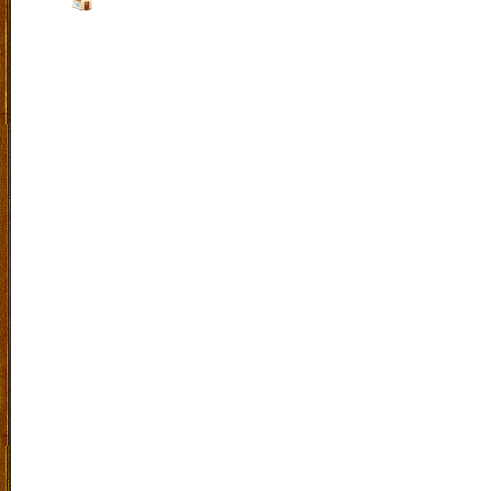
Jalan :
Raya Sengon Agung No 15 Purwosari Kab.Pa
Indonesia. |
Klik Peta
Laboratorium Bahasa
|
SiteMap
|
RSS
|
Exucet Time 