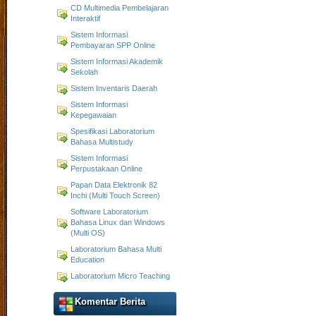
CD Multimedia Pembelajaran
Interaktif
Sistem Informasi
Pembayaran SPP Online
Sistem Informasi Akademik
Sekolah
Sistem Inventaris Daerah
Sistem Informasi
Kepegawaian
Spesifikasi Laboratorium
Bahasa Multistudy
Sistem Informasi
Perpustakaan Online
Papan Data Elektronik 82
Inchi (Multi Touch Screen)
Software Laboratorium
Bahasa Linux dan Windows
(Multi OS)
Laboratorium Bahasa Multi
Education
Laboratorium Micro Teaching
Komentar Berita