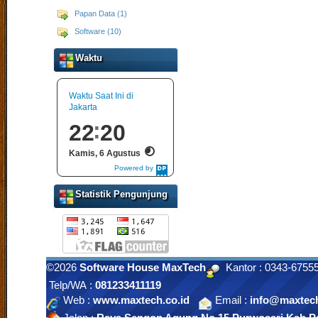
Papan Data (1)
Software (10)
Waktu
Waktu Saat Ini di
Jakarta
22
20
Kamis, 6 Agustus
Powered by
DaysPedia.com
Statistik Pengunjung
©2026
Software House MaxTech
Kantor : 0343-675
Telp/WA :
081233411119
Web :
www.maxtech.co.id
Email :
info@maxtech