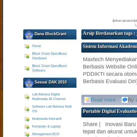
ijinkan javascri
U
Arsip Berdasarkan tags :
Dana BlockGrant
Sistem Informasi Akad
Home
Block Grant Spesifikasi
Hardware
Maxtech Menyediakan 
Berbasis Website On
Block Grant Spesifikasi
Software
PDDIKTI secara otoma
Berbasis Evaluasi Diri)
Sesuai DAK 2010
Lab Bahasa Digital
Multimedia 36 Channel
Read more
By
Software Lab Bahasa Multi
Portable Digital Evaluatio
OS
Multimedia Interaktif
Share | Inovasi Baru
Komputer & Laptop
tepat dan akurat unt
Management BOS