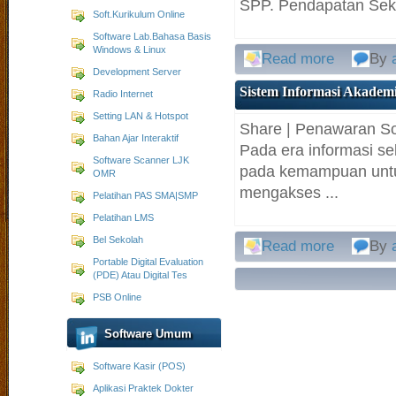
SPP. Pendapatan Seko
Soft.Kurikulum Online
Software Lab.Bahasa Basis
Windows & Linux
Read more
By
Development Server
Sistem Informasi Akadem
Radio Internet
Setting LAN & Hotspot
Share | Penawaran 
Bahan Ajar Interaktif
Pada era informasi se
Software Scanner LJK
pada kemampuan untu
OMR
mengakses ...
Pelatihan PAS SMA|SMP
Pelatihan LMS
Bel Sekolah
Read more
By
Portable Digital Evaluation
(PDE) Atau Digital Tes
PSB Online
Software Umum
Software Kasir (POS)
Aplikasi Praktek Dokter