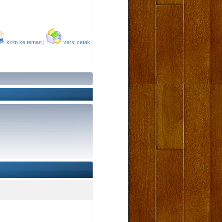
kirim ke teman
|
versi cetak