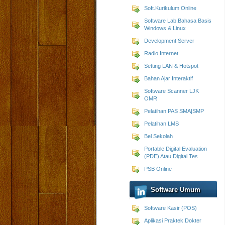
Soft.Kurikulum Online
Software Lab.Bahasa Basis
Windows & Linux
Development Server
Radio Internet
Setting LAN & Hotspot
Bahan Ajar Interaktif
Software Scanner LJK
OMR
Pelatihan PAS SMA|SMP
Pelatihan LMS
Bel Sekolah
Portable Digital Evaluation
(PDE) Atau Digital Tes
PSB Online
Software Umum
Software Kasir (POS)
Aplikasi Praktek Dokter