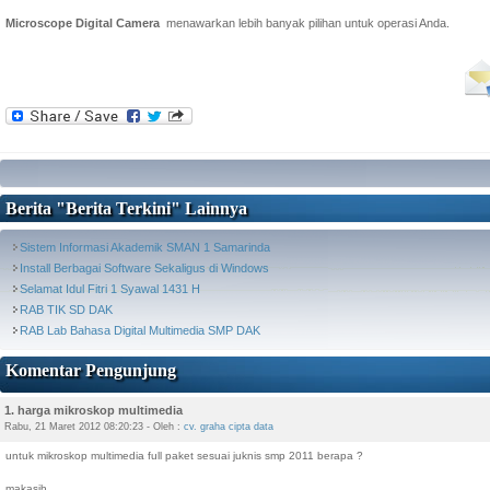
Microscope Digital Camera
menawarkan lebih banyak pilihan untuk operasi Anda.
Berita "Berita Terkini" Lainnya
Sistem Informasi Akademik SMAN 1 Samarinda
Install Berbagai Software Sekaligus di Windows
Selamat Idul Fitri 1 Syawal 1431 H
RAB TIK SD DAK
RAB Lab Bahasa Digital Multimedia SMP DAK
Komentar Pengunjung
1. harga mikroskop multimedia
Rabu, 21 Maret 2012 08:20:23 - Oleh :
cv. graha cipta data
untuk mikroskop multimedia full paket sesuai juknis smp 2011 berapa ?
makasih.