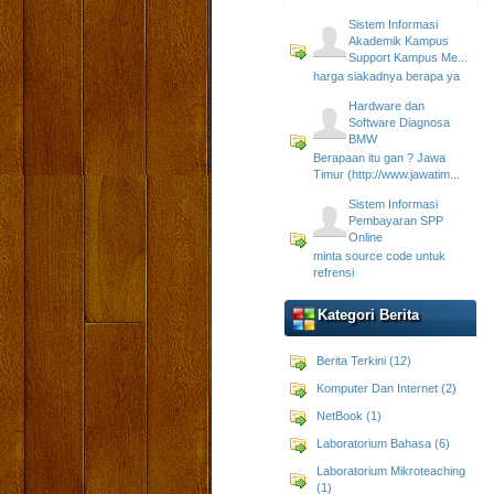
Sistem Informasi
Akademik Kampus
Support Kampus Me...
harga siakadnya berapa ya
Hardware dan
Software Diagnosa
BMW
Berapaan itu gan ? Jawa
Timur (http://www.jawatim...
Sistem Informasi
Pembayaran SPP
Online
minta source code untuk
refrensi
Kategori Berita
Berita Terkini (12)
Komputer Dan Internet (2)
NetBook (1)
Laboratorium Bahasa (6)
Laboratorium Mikroteaching
(1)