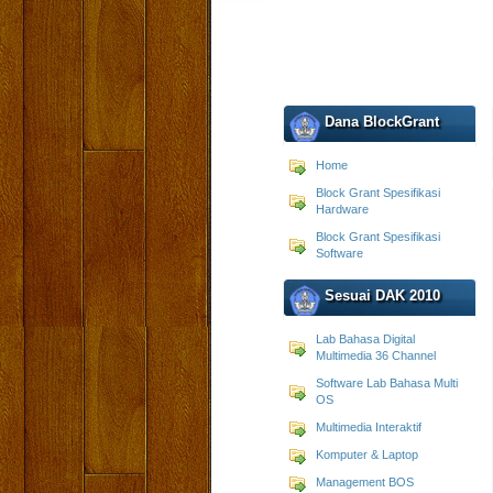
Dana BlockGrant
Home
Block Grant Spesifikasi
Hardware
Block Grant Spesifikasi
Software
Sesuai DAK 2010
Lab Bahasa Digital
Multimedia 36 Channel
Software Lab Bahasa Multi
OS
Multimedia Interaktif
Komputer & Laptop
Management BOS