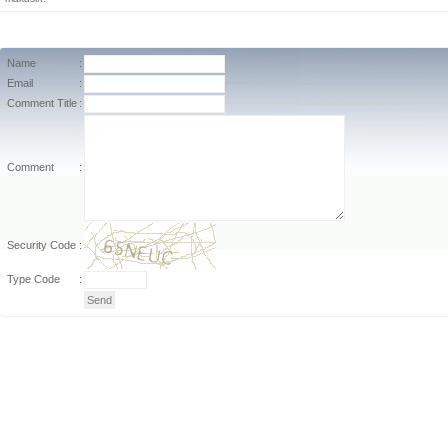
Name
:
Email
:
Comment Title
:
Comment
:
Security Code
:
Type Code
: