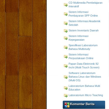
CD Multimedia Pembelajaran
Interaktif
Sistem Informasi
Pembayaran SPP Online
Sistem Informasi Akademik
Sekolah
Sistem Inventaris Daerah
Sistem Informasi
Kepegawaian
Spesifikasi Laboratorium
Bahasa Multistudy
Sistem Informasi
Perpustakaan Online
Papan Data Elektronik 82
Inchi (Multi Touch Screen)
Software Laboratorium
Bahasa Linux dan Windows
(Multi OS)
Laboratorium Bahasa Multi
Education
Laboratorium Micro Teaching
Komentar Berita