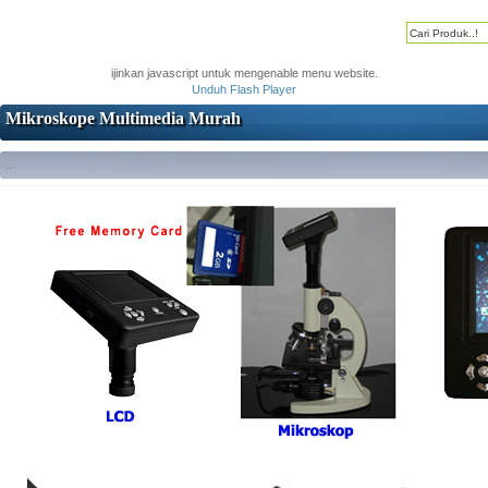
ijinkan javascript untuk mengenable menu website.
Unduh Flash Player
Mikroskope Multimedia Murah
..