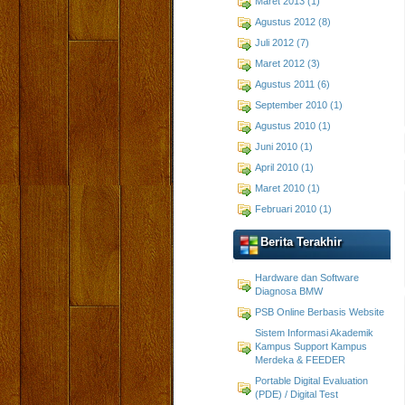
Maret 2013 (1)
Agustus 2012 (8)
Juli 2012 (7)
Maret 2012 (3)
Agustus 2011 (6)
September 2010 (1)
Agustus 2010 (1)
Juni 2010 (1)
April 2010 (1)
Maret 2010 (1)
Februari 2010 (1)
Berita Terakhir
Hardware dan Software
Diagnosa BMW
PSB Online Berbasis Website
Sistem Informasi Akademik
Kampus Support Kampus
Merdeka & FEEDER
Portable Digital Evaluation
(PDE) / Digital Test