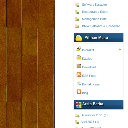
Software Karaoke
Restaurant / Resto
Managemen Hotel
BMW Software & Hardware
Pilihan Menu
Interaktif
Katalog
Download
RSS Feed
Kontak Kami
Blog
Arsip Berita
Desember 2021 (1)
April 2013 (1)